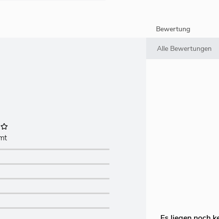
Bewertung
mt
Es liegen noch k